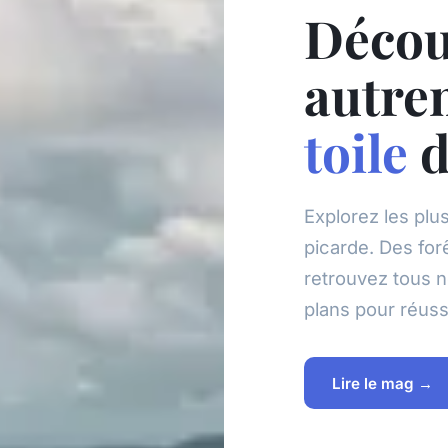
Décou
autre
toile
d
Explorez les plu
picarde. Des for
retrouvez tous n
plans pour réuss
Lire le mag →